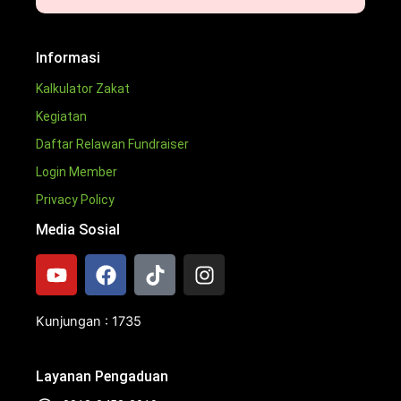
Informasi
Kalkulator Zakat
Kegiatan
Daftar Relawan Fundraiser
Login Member
Privacy Policy
Media Sosial
Y
F
T
I
o
a
i
n
u
c
k
s
t
e
t
t
Kunjungan : 1735
u
b
o
a
b
o
k
g
Layanan Pengaduan
e
o
r