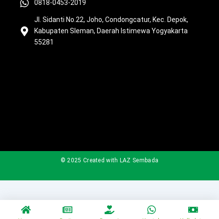
k
a
0818-0453-2019
m
Jl. Sidanti No.22, Joho, Condongcatur, Kec. Depok,
Kabupaten Sleman, Daerah Istimewa Yogyakarta
55281
© 2025 Created with LAZ Sembada