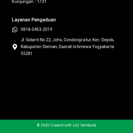
t
e
t
t
Kunjungan : 1731
u
b
o
a
b
o
k
g
Layanan Pengaduan
e
o
r
k
a
0818-0453-2019
m
Jl. Sidanti No.22, Joho, Condongcatur, Kec. Depok,
Kabupaten Sleman, Daerah Istimewa Yogyakarta
55281
© 2025 Created with LAZ Sembada