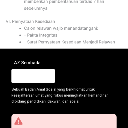
memberikan pemberitahuan tertulis 7 hari
sebelumnya.
VI. Pernyataan Kesediaan
Calon relawan wajib menandatangani:
– Pakta Integritas
– Surat Pernyataan Kesediaan Menjadi Relawan
LAZ Sembada
Sebuah Badan Amal Sosial yang berkhidmat untuk
kesejahteraan umat yang fokus meningkatkan kemandirian
dibidang pendidikan, dakwah, dan sosial.