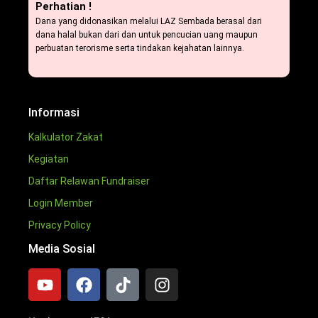
Perhatian !
Dana yang didonasikan melalui LAZ Sembada berasal dari
dana halal bukan dari dan untuk pencucian uang maupun
perbuatan terorisme serta tindakan kejahatan lainnya.
Informasi
Kalkulator Zakat
Kegiatan
Daftar Relawan Fundraiser
Login Member
Privacy Policy
Media Sosial
Y
F
T
I
o
a
i
n
u
c
k
s