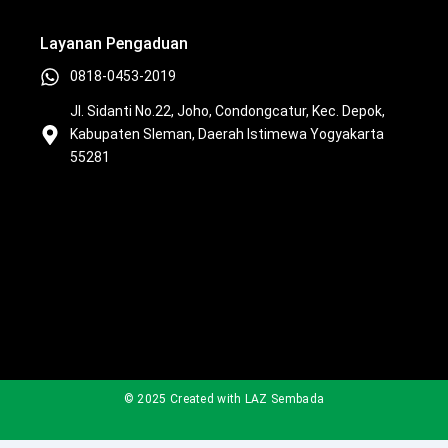
u
b
o
a
b
o
k
g
Layanan Pengaduan
e
o
r
k
a
0818-0453-2019
m
Jl. Sidanti No.22, Joho, Condongcatur, Kec. Depok,
Kabupaten Sleman, Daerah Istimewa Yogyakarta
55281
© 2025 Created with LAZ Sembada