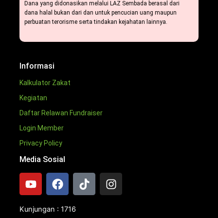
Dana yang didonasikan melalui LAZ Sembada berasal dari
dana halal bukan dari dan untuk pencucian uang maupun
perbuatan terorisme serta tindakan kejahatan lainnya.
Informasi
Kalkulator Zakat
Kegiatan
Daftar Relawan Fundraiser
Login Member
Privacy Policy
Media Sosial
Y
F
T
I
o
a
i
n
u
c
k
s
t
e
t
t
Kunjungan : 1716