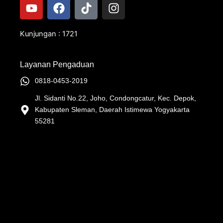
Y
F
T
I
o
a
i
n
u
c
k
s
t
e
t
t
Kunjungan : 1721
u
b
o
a
b
o
k
g
Layanan Pengaduan
e
o
r
k
a
0818-0453-2019
m
Jl. Sidanti No.22, Joho, Condongcatur, Kec. Depok,
Kabupaten Sleman, Daerah Istimewa Yogyakarta
55281