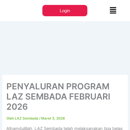
Lewati
Menu
ke
Login
konten
PENYALURAN PROGRAM
LAZ SEMBADA FEBRUARI
2026
Oleh
LAZ Sembada
/
Maret 5, 2026
Alhamdulillah, LAZ Sembada telah melaksanakan tiga belas