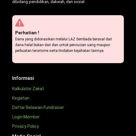
dibidang pendidikan, dakwah, dan sosial.
Perhatian !
Dana yang didonasikan melalui LAZ Sembada berasal dari
dana halal bukan dari dan untuk pencucian uang maupun
perbuatan terorisme serta tindakan kejahatan lainnya.
Informasi
Kalkulator Zakat
Kegiatan
Daftar Relawan Fundraiser
Login Member
Privacy Policy