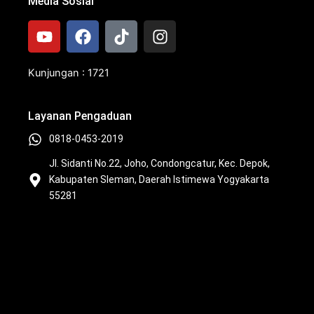
Media Sosial
Y
F
T
I
o
a
i
n
u
c
k
s
t
e
t
t
Kunjungan : 1721
u
b
o
a
b
o
k
g
Layanan Pengaduan
e
o
r
k
a
0818-0453-2019
m
Jl. Sidanti No.22, Joho, Condongcatur, Kec. Depok,
Kabupaten Sleman, Daerah Istimewa Yogyakarta
55281