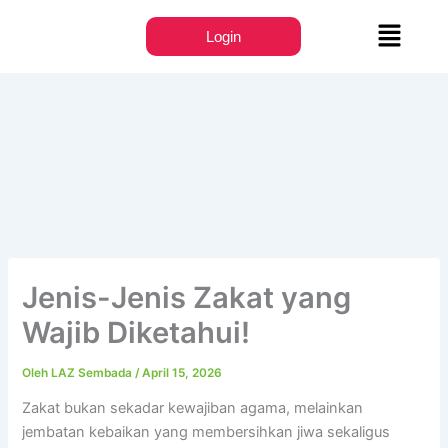
Lewati
Menu
ke
Login
konten
Jenis-Jenis Zakat yang
Wajib Diketahui!
Oleh
LAZ Sembada
/
April 15, 2026
Zakat bukan sekadar kewajiban agama, melainkan
jembatan kebaikan yang membersihkan jiwa sekaligus