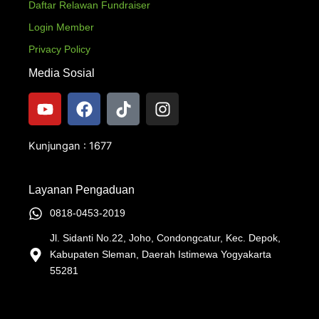
Daftar Relawan Fundraiser
Login Member
Privacy Policy
Media Sosial
Y
F
T
I
o
a
i
n
u
c
k
s
t
e
t
t
Kunjungan : 1677
u
b
o
a
b
o
k
g
Layanan Pengaduan
e
o
r
k
a
0818-0453-2019
m
Jl. Sidanti No.22, Joho, Condongcatur, Kec. Depok,
Kabupaten Sleman, Daerah Istimewa Yogyakarta
55281