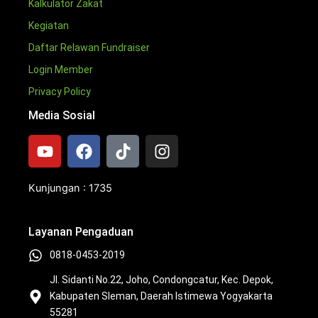
Kalkulator Zakat
Kegiatan
Daftar Relawan Fundraiser
Login Member
Privacy Policy
Media Sosial
Y
F
T
I
o
a
i
n
u
c
k
s
t
e
t
t
Kunjungan : 1735
u
b
o
a
b
o
k
g
Layanan Pengaduan
e
o
r
k
a
0818-0453-2019
m
Jl. Sidanti No.22, Joho, Condongcatur, Kec. Depok,
Kabupaten Sleman, Daerah Istimewa Yogyakarta
55281