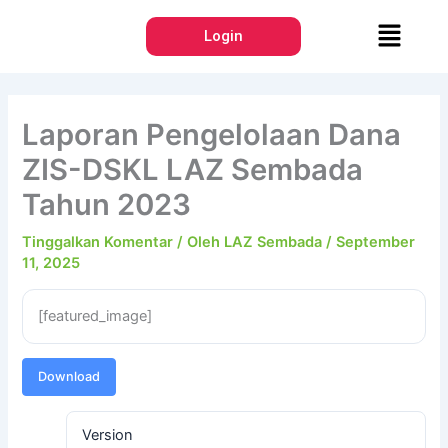
Lewati
Menu
ke
Login
konten
Laporan Pengelolaan Dana
ZIS-DSKL LAZ Sembada
Tahun 2023
Tinggalkan Komentar
/ Oleh
LAZ Sembada
/
September
11, 2025
[featured_image]
Download
Version