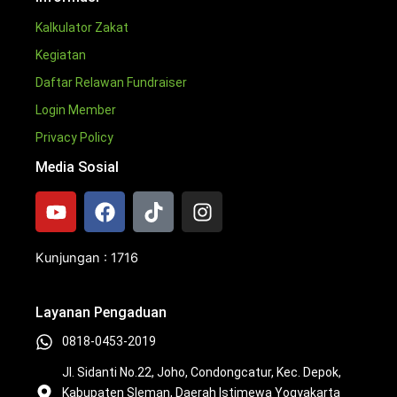
Kalkulator Zakat
Kegiatan
Daftar Relawan Fundraiser
Login Member
Privacy Policy
Media Sosial
Y
F
T
I
o
a
i
n
u
c
k
s
t
e
t
t
Kunjungan : 1716
u
b
o
a
b
o
k
g
Layanan Pengaduan
e
o
r
k
a
0818-0453-2019
m
Jl. Sidanti No.22, Joho, Condongcatur, Kec. Depok,
Kabupaten Sleman, Daerah Istimewa Yogyakarta