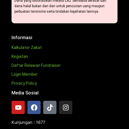
Dana yang didonasikan melalui LAZ Sembada berasal dari
dana halal bukan dari dan untuk pencucian uang maupun
perbuatan terorisme serta tindakan kejahatan lainnya.
Informasi
Kalkulator Zakat
Kegiatan
Daftar Relawan Fundraiser
Login Member
Privacy Policy
Media Sosial
Y
F
T
I
o
a
i
n
u
c
k
s
t
e
t
t
Kunjungan : 1677