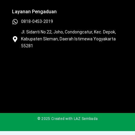
u
b
o
a
b
o
k
g
Layanan Pengaduan
e
o
r
k
a
0818-0453-2019
m
Jl. Sidanti No.22, Joho, Condongcatur, Kec. Depok,
Kabupaten Sleman, Daerah Istimewa Yogyakarta
55281
© 2025 Created with LAZ Sembada