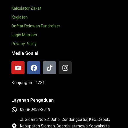
Kalkulator Zakat
Kegiatan
Daftar Relawan Fundraiser
Login Member
Privacy Policy
Media Sosial
Y
F
T
I
o
a
i
n
u
c
k
s
t
e
t
t
Kunjungan : 1731
u
b
o
a
b
o
k
g
Layanan Pengaduan
e
o
r
k
a
0818-0453-2019
m
Jl. Sidanti No.22, Joho, Condongcatur, Kec. Depok,
Kabupaten Sleman, Daerah Istimewa Yogyakarta