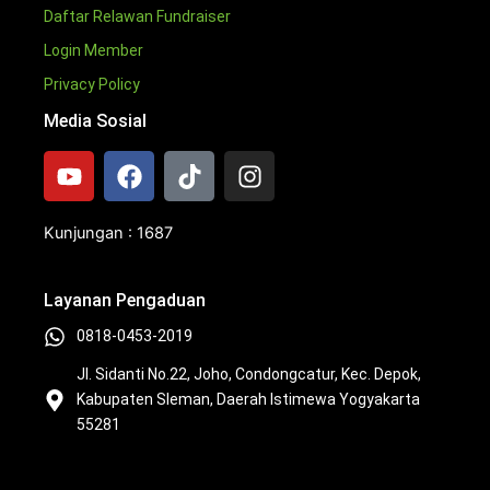
Daftar Relawan Fundraiser
Login Member
Privacy Policy
Media Sosial
Y
F
T
I
o
a
i
n
u
c
k
s
t
e
t
t
Kunjungan : 1687
u
b
o
a
b
o
k
g
Layanan Pengaduan
e
o
r
k
a
0818-0453-2019
m
Jl. Sidanti No.22, Joho, Condongcatur, Kec. Depok,
Kabupaten Sleman, Daerah Istimewa Yogyakarta
55281