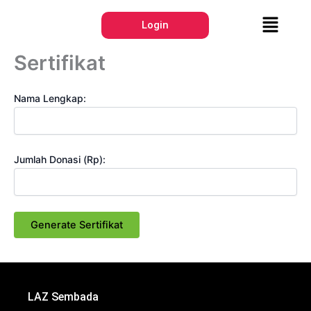
Lewati
Menu
ke
Login
konten
Sertifikat
Nama Lengkap:
Jumlah Donasi (Rp):
Generate Sertifikat
LAZ Sembada